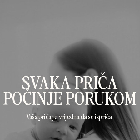
SVAKA PRIČA
POČINJE PORUKOM
Vaša priča je vrijedna da se ispriča.