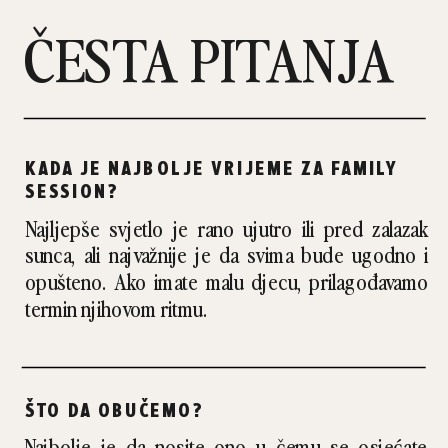
ČESTA PITANJA
KADA JE NAJBOLJE VRIJEME ZA FAMILY
SESSION?
Najljepše svjetlo je rano ujutro ili pred zalazak
sunca, ali najvažnije je da svima bude ugodno i
opušteno. Ako imate malu djecu, prilagođavamo
termin njihovom ritmu.
ŠTO DA OBUČEMO?
Najbolje je da nosite ono u čemu se osjećate